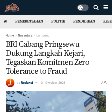
PEMERINTAHAN
POLITIK
PENDIDIKAN
KES
Home
Nusantara
Lampung
BRI Cabang Pringsewu
Dukung Langkah Kejari,
Tegaskan Komitmen Zero
Tolerance to Fraud
A
by
Redaksi
31 Oktober 2025
A