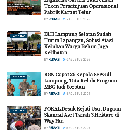
Hajimena Garden Tak Pernah
Teken Persetujuan Operasional
Pabrik Karpet Telur
BY
REDAKSI
7 AGUSTUS 2026
DLH Lampung Selatan Sudah
LAMPUNG
Turun Lapangan, Solusi Atasi
Keluhan Warga Belum Juga
Kelihatan
BY
REDAKSI
6 AGUSTUS 2026
BGN Copot 26 Kepala SPPG di
LAMPUNG
Lampung, Tata Kelola Program
MBG Jadi Sorotan
BY
REDAKSI
6 AGUSTUS 2026
FOKAL Desak Kejati Usut Dugaan
LAMPUNG
Skandal Aset Tanah 3 Hektare di
Way Hui
BY
REDAKSI
5 AGUSTUS 2026