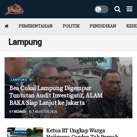
PEMERINTAHAN
POLITIK
PENDIDIKAN
KES
Lampung
LAMPUNG
Bea Cukai Lampung Digempur
Tuntutan Audit Investigatif, ALAM
BAKA Siap Lanjut ke Jakarta
BY
REDAKSI
7 AGUSTUS 2026
Ketua RT Ungkap Warga
LAMPUNG