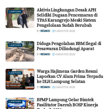
Aktivis Lingkungan Desak APH
LAMPUNG
Selidiki Dugaan Pencemaran di
TPAS Karangrejo Meski Sistem
Pengelolaan Sudah Berubah
BY
REDAKSI
5 AGUSTUS 2026
Diduga Pengolahan BBM Ilegal di
LAMPUNG
Pesawaran Dilindungi Aparat
BY
REDAKSI
4 AGUSTUS 2026
Warga Hajimena Garden Resmi
LAMPUNG
Laporkan CV Alam Prima Terpadu
ke DLH Lampung Selatan
BY
REDAKSI
3 AGUSTUS 2026
BPMP Lampung Gelar Bimtek
LAMPUNG
Fasilitator Daerah BOSP Kinerja