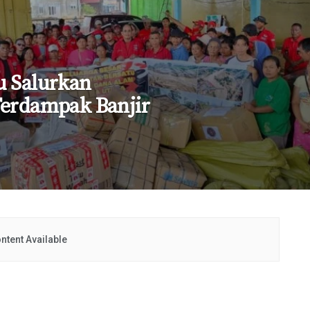
u Salurkan
Terdampak Banjir
ntent Available