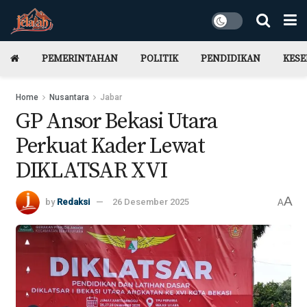
PEMERINTAHAN
POLITIK
PENDIDIKAN
KES
Home
Nusantara
Jabar
GP Ansor Bekasi Utara
Perkuat Kader Lewat
DIKLATSAR XVI
A
by
Redaksi
26 Desember 2025
A