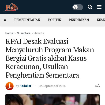
PEMERINTAHAN
POLITIK
PENDIDIKAN
KES
Home
Nusantara
Jakarta
KPAI Desak Evaluasi
Menyeluruh Program Makan
Bergizi Gratis akibat Kasus
Keracunan, Usulkan
Penghentian Sementara
A
by
Redaksi
22 September 2025
A