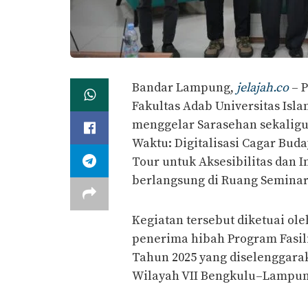
Bandar Lampung,
jelajah.co
– P
Fakultas Adab Universitas Isl
menggelar Sarasehan sekaligus
Waktu: Digitalisasi Cagar Bud
Tour untuk Aksesibilitas dan I
berlangsung di Ruang Seminar F
Kegiatan tersebut diketuai o
penerima hibah Program Fasil
Tahun 2025 yang diselenggarak
Wilayah VII Bengkulu–Lampun