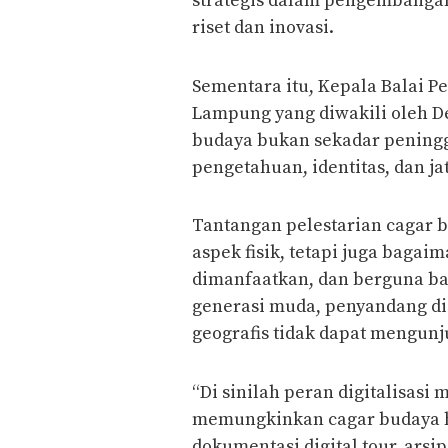
strategis dalam pengembangan
riset dan inovasi.
Sementara itu, Kepala Balai P
Lampung yang diwakili oleh 
budaya bukan sekadar pening
pengetahuan, identitas, dan jat
Tantangan pelestarian cagar b
aspek fisik, tetapi juga bagai
dimanfaatkan, dan berguna ba
generasi muda, penyandang dis
geografis tidak dapat mengunj
“Di sinilah peran digitalisasi 
memungkinkan cagar budaya h
dokumentasi digital tour, arsi