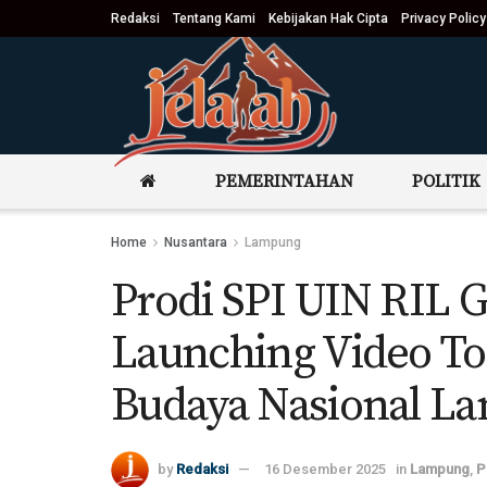
Redaksi
Tentang Kami
Kebijakan Hak Cipta
Privacy Policy
PEMERINTAHAN
POLITIK
Home
Nusantara
Lampung
Prodi SPI UIN RIL 
Launching Video Tou
Budaya Nasional L
by
Redaksi
16 Desember 2025
in
Lampung
,
P