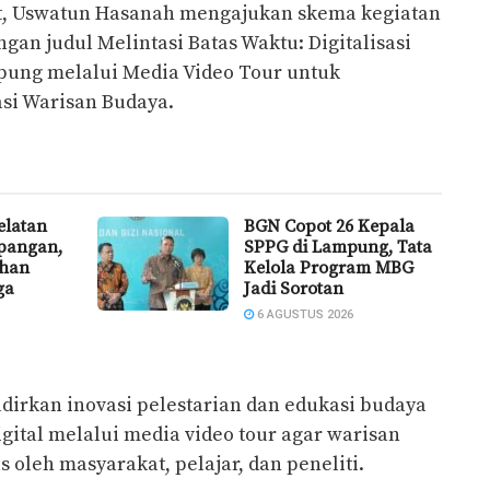
t, Uswatun Hasanah mengajukan skema kegiatan
an judul Melintasi Batas Waktu: Digitalisasi
pung melalui Media Video Tour untuk
asi Warisan Budaya.
latan
BGN Copot 26 Kepala
pangan,
SPPG di Lampung, Tata
uhan
Kelola Program MBG
ga
Jadi Sorotan
6 AGUSTUS 2026
dirkan inovasi pelestarian dan edukasi budaya
gital melalui media video tour agar warisan
s oleh masyarakat, pelajar, dan peneliti.