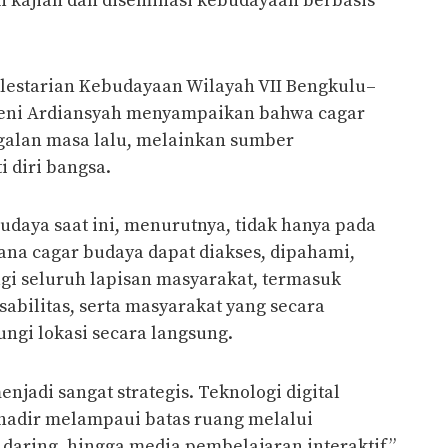
 kajian dan diseminasi kebudayaan berbasis
elestarian Kebudayaan Wilayah VII Bengkulu–
Deni Ardiansyah menyampaikan bahwa cagar
galan masa lalu, melainkan sumber
i diri bangsa.
udaya saat ini, menurutnya, tidak hanya pada
mana cagar budaya dapat diakses, dipahami,
gi seluruh lapisan masyarakat, termasuk
abilitas, serta masyarakat yang secara
ungi lokasi secara langsung.
menjadi sangat strategis. Teknologi digital
adir melampaui batas ruang melalui
p daring, hingga media pembelajaran interaktif,”