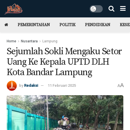
PEMERINTAHAN
POLITIK
PENDIDIKAN
KES
Home
Nusantara
Lampung
Sejumlah Sokli Mengaku Setor
Uang Ke Kepala UPTD DLH
Kota Bandar Lampung
A
by
Redaksi
11 Februari 2025
A