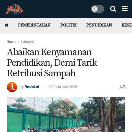
PEMERINTAHAN
POLITIK
PENDIDIKAN
KES
Home
Lainnya
Abaikan Kenyamanan
Pendidikan, Demi Tarik
Retribusi Sampah
A
by
Redaksi
18 Februari 2025
A