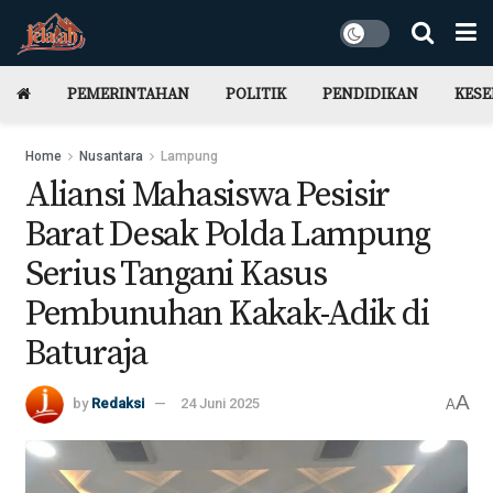
PEMERINTAHAN
POLITIK
PENDIDIKAN
KES
Home
Nusantara
Lampung
Aliansi Mahasiswa Pesisir
Barat Desak Polda Lampung
Serius Tangani Kasus
Pembunuhan Kakak-Adik di
Baturaja
A
by
Redaksi
24 Juni 2025
A