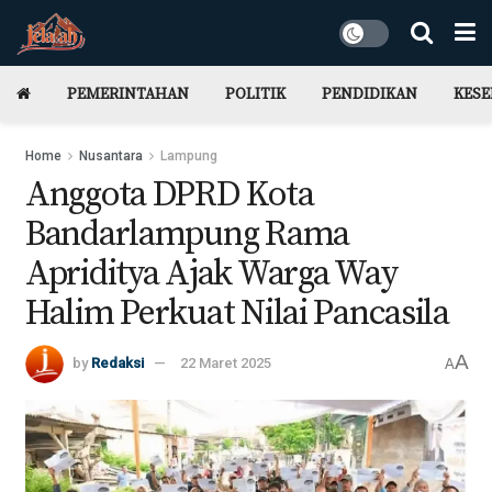
PEMERINTAHAN
POLITIK
PENDIDIKAN
KES
Home
Nusantara
Lampung
Anggota DPRD Kota
Bandarlampung Rama
Apriditya Ajak Warga Way
Halim Perkuat Nilai Pancasila
A
by
Redaksi
22 Maret 2025
A