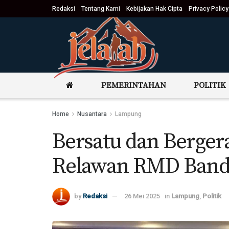
Redaksi
Tentang Kami
Kebijakan Hak Cipta
Privacy Policy
PEMERINTAHAN
POLITIK
Home
Nusantara
Lampung
Bersatu dan Berger
Relawan RMD Band
by
Redaksi
26 Mei 2025
in
Lampung
,
Politik