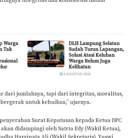
ngnya integritas dan konsistensi dalam
p Warga
DLH Lampung Selatan
n Tak
Sudah Turun Lapangan,
Solusi Atasi Keluhan
rasional
Warga Belum Juga
elur
Kelihatan
6 AGUSTUS 2026
 dari jumlahnya, tapi dari integritas, moralitas,
bergerak untuk kebaikan,” ujarnya.
 penyerahan Surat Keputusan kepada Ketua DPC
a akan didampingi oleh Satria Edy (Wakil Ketua),
Yudha Harvinata Ali (Wakil Sekretaris), Yuswi