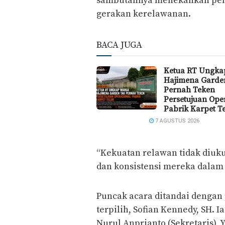
sambutannya menekankan penti
gerakan kerelawanan.
BACA JUGA
Ketua RT Ungka
Hajimena Garde
Pernah Teken
Persetujuan Ope
Pabrik Karpet T
7 AGUSTUS 2026
“Kekuatan relawan tidak diukur
dan konsistensi mereka dalam 
Puncak acara ditandai dengan
terpilih, Sofian Kennedy, SH. I
Nurul Anprianto (Sekretaris), 