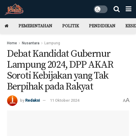
PEMERINTAHAN
POLITIK
PENDIDIKAN
KES
Home
Nusantara
Lampung
Debat Kandidat Gubernur
Lampung 2024, DPP AKAR
Soroti Kebijakan yang Tak
Berpihak pada Rakyat
A
by
Redaksi
11 Oktober 2024
A