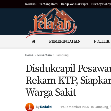
Redaksi
Tentang Kami
Kebijakan Hak Cipta
Privacy Policy
PEMERINTAHAN
POLITIK
Home
Nusantara
Lampung
Disdukcapil Pesaw
Rekam KTP, Siapkan
Warga Sakit
by
Redaksi
19 September 2025
in
Lampung
,