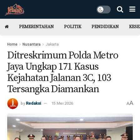
PEMERINTAHAN
POLITIK
PENDIDIKAN
KES
Home
Nusantara
Jakarta
Ditreskrimum Polda Metro
Jaya Ungkap 171 Kasus
Kejahatan Jalanan 3C, 103
Tersangka Diamankan
A
by
Redaksi
15 Mei 2026
A