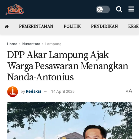
PEMERINTAHAN
POLITIK
PENDIDIKAN
KES
Home
Nusantara
Lampung
DPP Akar Lampung Ajak
Warga Pesawaran Menangkan
Nanda-Antonius
A
by
Redaksi
14 April 2025
A