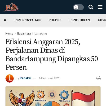
PEMERINTAHAN
POLITIK
PENDIDIKAN
KES
Home
Nusantara
Lampung
Efisiensi Anggaran 2025,
Perjalanan Dinas di
Bandarlampung Dipangkas 50
Persen
A
by
Redaksi
6 Februari 2025
A