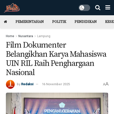
PEMERINTAHAN
POLITIK
PENDIDIKAN
KES
Home
Nusantara
Lampung
Film Dokumenter
Belangikhan Karya Mahasiswa
UIN RIL Raih Penghargaan
Nasional
A
by
Redaksi
16 November 2025
A