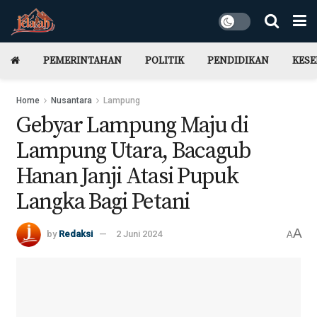
PEMERINTAHAN
POLITIK
PENDIDIKAN
KES
Home
Nusantara
Lampung
Gebyar Lampung Maju di
Lampung Utara, Bacagub
Hanan Janji Atasi Pupuk
Langka Bagi Petani
A
by
Redaksi
2 Juni 2024
A