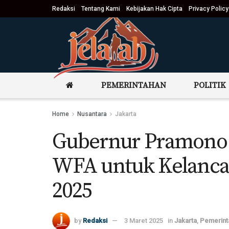
Redaksi
Tentang Kami
Kebijakan Hak Cipta
Privacy Policy
PEMERINTAHAN
POLITIK
Home
Nusantara
Jakarta
Gubernur Pramono
WFA untuk Kelanca
2025
by
Redaksi
3 Maret 2025
in
Jakarta
,
Pemerint