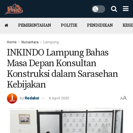
PEMERINTAHAN
POLITIK
PENDIDIKAN
KES
Home
Nusantara
Lampung
INKINDO Lampung Bahas
Masa Depan Konsultan
Konstruksi dalam Sarasehan
Kebijakan
A
by
Redaksi
8 April 2025
A