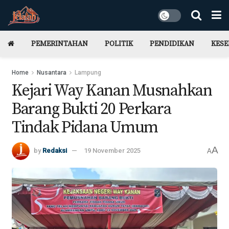
PEMERINTAHAN
POLITIK
PENDIDIKAN
KES
Home
Nusantara
Lampung
Kejari Way Kanan Musnahkan
Barang Bukti 20 Perkara
Tindak Pidana Umum
A
by
Redaksi
19 November 2025
A