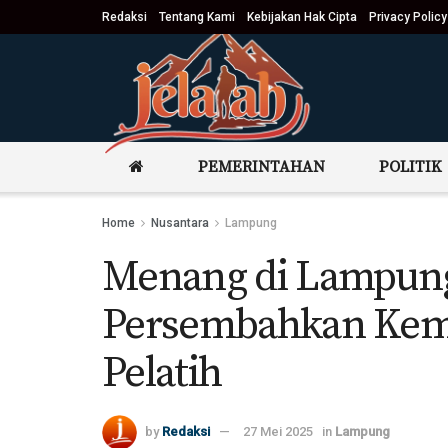
Redaksi
Tentang Kami
Kebijakan Hak Cipta
Privacy Policy
PEMERINTAHAN
POLITIK
Home
Nusantara
Lampung
Menang di Lampung 
Persembahkan Kem
Pelatih
by
Redaksi
27 Mei 2025
in
Lampung