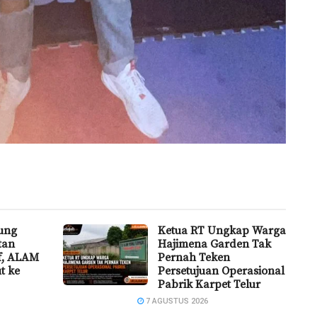
ung
Ketua RT Ungkap Warga
tan
Hajimena Garden Tak
if, ALAM
Pernah Teken
t ke
Persetujuan Operasional
Pabrik Karpet Telur
7 AGUSTUS 2026