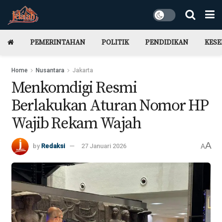
PEMERINTAHAN
POLITIK
PENDIDIKAN
KES
Home
Nusantara
Jakarta
Menkomdigi Resmi
Berlakukan Aturan Nomor HP
Wajib Rekam Wajah
A
by
Redaksi
27 Januari 2026
A