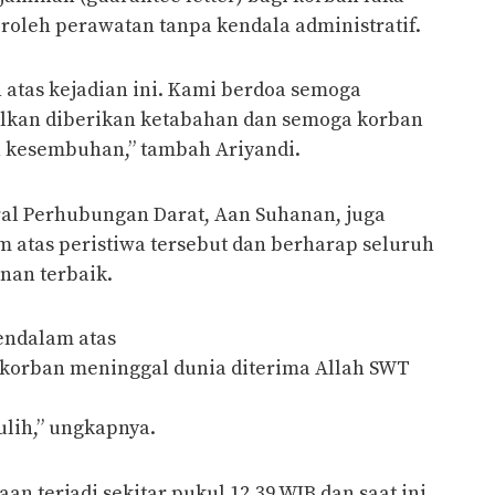
roleh perawatan tanpa kendala administratif.
atas kejadian ini. Kami berdoa semoga
alkan diberikan ketabahan dan semoga korban
n kesembuhan,” tambah Ariyandi.
ral Perhubungan Darat, Aan Suhanan, juga
tas peristiwa tersebut dan berharap seluruh
an terbaik.
ndalam atas
korban meninggal dunia diterima Allah SWT
lih,” ungkapnya.
n terjadi sekitar pukul 12.39 WIB dan saat ini