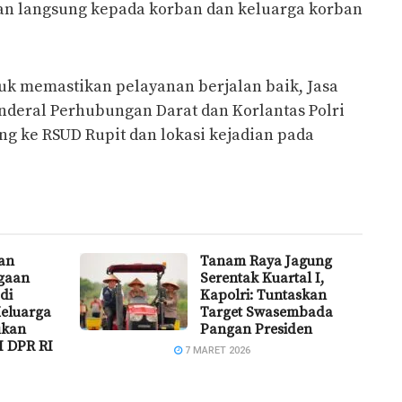
an langsung kepada korban dan keluarga korban
uk memastikan pelayanan berjalan baik, Jasa
nderal Perhubungan Darat dan Korlantas Polri
g ke RSUD Rupit dan lokasi kejadian pada
an
Tanam Raya Jagung
gaan
Serentak Kuartal I,
di
Kapolri: Tuntaskan
Keluarga
Target Swasembada
ukan
Pangan Presiden
I DPR RI
7 MARET 2026