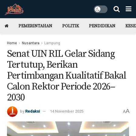
PEMERINTAHAN
POLITIK
PENDIDIKAN
KES
Home
Nusantara
Lampung
Senat UIN RIL Gelar Sidang
Tertutup, Berikan
Pertimbangan Kualitatif Bakal
Calon Rektor Periode 2026–
2030
A
by
Redaksi
14 November 2025
A