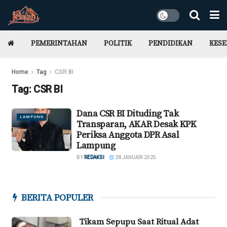
PEMERINTAHAN
POLITIK
PENDIDIKAN
KES
Home
Tag
CSR BI
Tag:
CSR BI
Dana CSR BI Dituding Tak
LAMPUNG
Transparan, AKAR Desak KPK
Periksa Anggota DPR Asal
Lampung
BY
REDAKSI
28 JANUARI 2025
BERITA POPULER
Tikam Sepupu Saat Ritual Adat