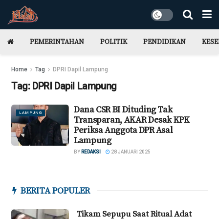
PEMERINTAHAN
POLITIK
PENDIDIKAN
KES
Home
Tag
DPRI Dapil Lampung
Tag:
DPRI Dapil Lampung
Dana CSR BI Dituding Tak
LAMPUNG
Transparan, AKAR Desak KPK
Periksa Anggota DPR Asal
Lampung
BY
REDAKSI
28 JANUARI 2025
BERITA POPULER
Tikam Sepupu Saat Ritual Adat