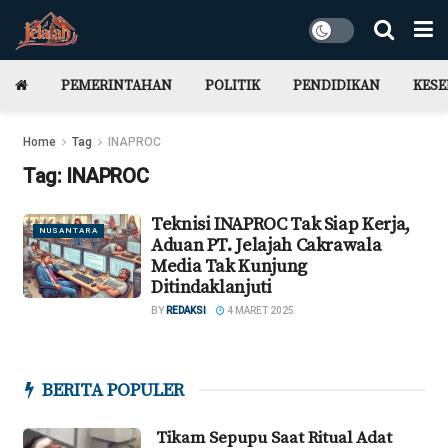
PEMERINTAHAN
POLITIK
PENDIDIKAN
KES
Home
Tag
INAPROC
Tag:
INAPROC
Teknisi INAPROC Tak Siap Kerja,
NUSANTARA
Aduan PT. Jelajah Cakrawala
Media Tak Kunjung
Ditindaklanjuti
BY
REDAKSI
4 MARET 2025
BERITA POPULER
Tikam Sepupu Saat Ritual Adat