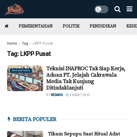
PEMERINTAHAN
POLITIK
PENDIDIKAN
KES
Home
Tag
LKPP Pusat
Tag:
LKPP Pusat
Teknisi INAPROC Tak Siap Kerja,
NUSANTARA
Aduan PT. Jelajah Cakrawala
Media Tak Kunjung
Ditindaklanjuti
BY
REDAKSI
4 MARET 2025
BERITA POPULER
Tikam Sepupu Saat Ritual Adat