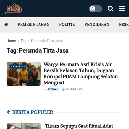
PEMERINTAHAN
POLITIK
PENDIDIKAN
KES
Home
Tag
Perumda Tirta Jasa
Tag:
Perumda Tirta Jasa
Warga Permata Asri Krisis Air
LAMPUNG
Bersih Belasan Tahun, Dugaan
Korupsi PDAM Lampung Selatan
Menguat
BY
REDAKSI
25 JUNI 2025
BERITA POPULER
Tikam Sepupu Saat Ritual Adat