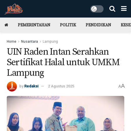
PEMERINTAHAN
POLITIK
PENDIDIKAN
KES
Home
Nusantara
Lampung
UIN Raden Intan Serahkan
Sertifikat Halal untuk UMKM
Lampung
A
by
Redaksi
2 Agustus 2025
A