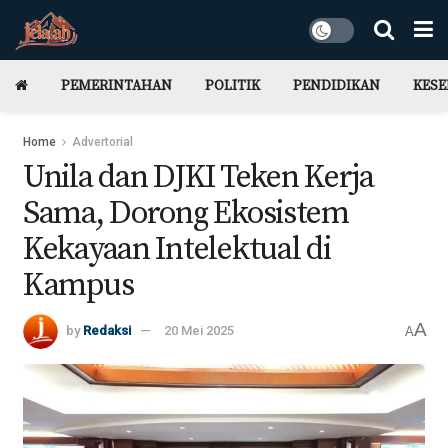
PEMERINTAHAN
POLITIK
PENDIDIKAN
KES
Home
Advertorial
Unila dan DJKI Teken Kerja
Sama, Dorong Ekosistem
Kekayaan Intelektual di
Kampus
A
by
Redaksi
20 Mei 2025
A