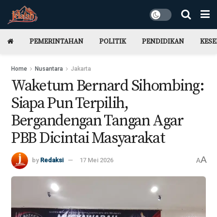
PEMERINTAHAN
POLITIK
PENDIDIKAN
KES
Home
Nusantara
Jakarta
Waketum Bernard Sihombing:
Siapa Pun Terpilih,
Bergandengan Tangan Agar
PBB Dicintai Masyarakat
A
by
Redaksi
17 Mei 2026
A