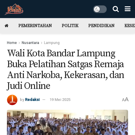
PEMERINTAHAN
POLITIK
PENDIDIKAN
KES
Home
Nusantara
Lampung
Wali Kota Bandar Lampung
Buka Pelatihan Satgas Remaja
Anti Narkoba, Kekerasan, dan
Judi Online
A
by
Redaksi
19 Mei 2025
A