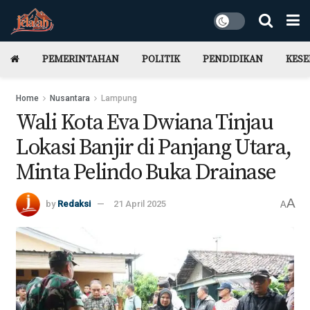
PEMERINTAHAN
POLITIK
PENDIDIKAN
KES
Home
Nusantara
Lampung
Wali Kota Eva Dwiana Tinjau
Lokasi Banjir di Panjang Utara,
Minta Pelindo Buka Drainase
A
by
Redaksi
21 April 2025
A