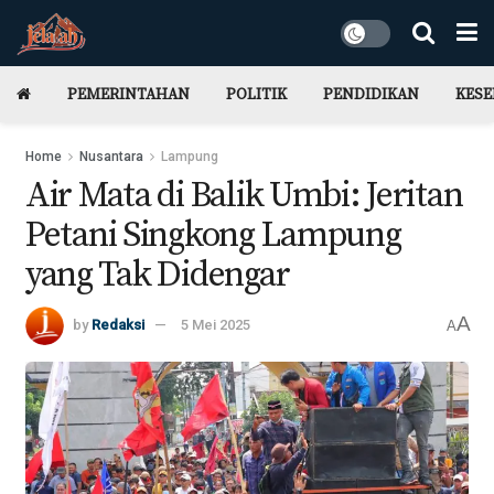
PEMERINTAHAN
POLITIK
PENDIDIKAN
KES
Home
Nusantara
Lampung
Air Mata di Balik Umbi: Jeritan
Petani Singkong Lampung
yang Tak Didengar
A
by
Redaksi
5 Mei 2025
A