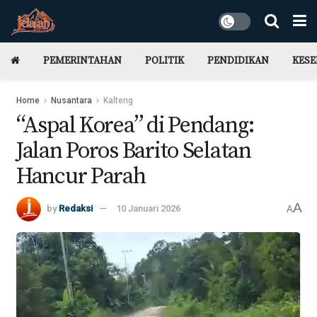
PEMERINTAHAN
POLITIK
PENDIDIKAN
KES
Home
Nusantara
Kalteng
“Aspal Korea” di Pendang:
Jalan Poros Barito Selatan
Hancur Parah
A
by
Redaksi
10 Januari 2026
A