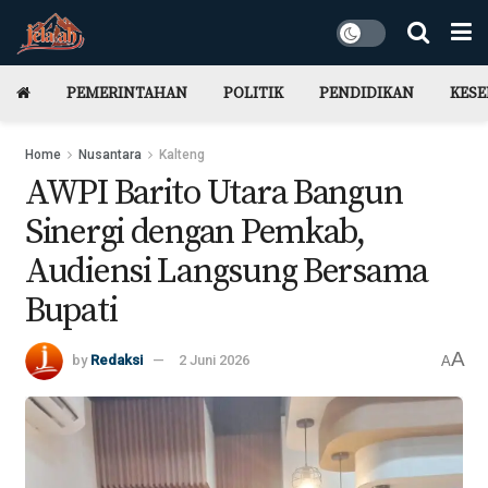
PEMERINTAHAN
POLITIK
PENDIDIKAN
KES
Home
Nusantara
Kalteng
AWPI Barito Utara Bangun
Sinergi dengan Pemkab,
Audiensi Langsung Bersama
Bupati
A
by
Redaksi
2 Juni 2026
A