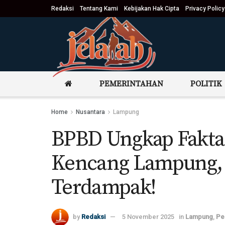
Redaksi
Tentang Kami
Kebijakan Hak Cipta
Privacy Policy
PEMERINTAHAN
POLITIK
Home
Nusantara
Lampung
BPBD Ungkap Fakta 
Kencang Lampung,
Terdampak!
by
Redaksi
5 November 2025
in
Lampung
,
Pe