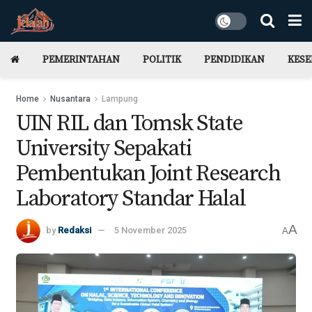
PEMERINTAHAN
POLITIK
PENDIDIKAN
KES
Home
Nusantara
Lampung
UIN RIL dan Tomsk State
University Sepakati
Pembentukan Joint Research
Laboratory Standar Halal
A
by
Redaksi
5 November 2025
A