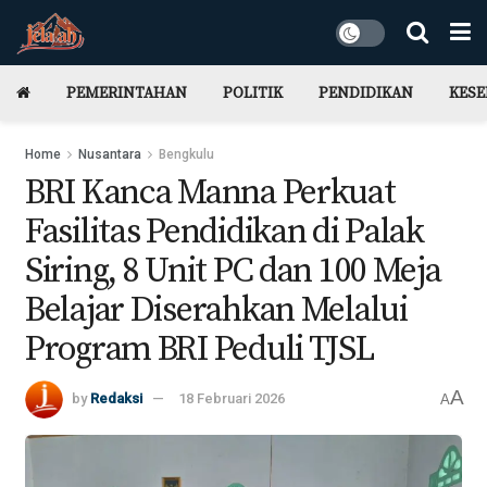
PEMERINTAHAN
POLITIK
PENDIDIKAN
KES
Home
Nusantara
Bengkulu
BRI Kanca Manna Perkuat
Fasilitas Pendidikan di Palak
Siring, 8 Unit PC dan 100 Meja
Belajar Diserahkan Melalui
Program BRI Peduli TJSL
A
by
Redaksi
18 Februari 2026
A