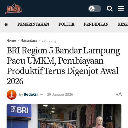
PEMERINTAHAN
POLITIK
PENDIDIKAN
KES
Home
Nusantara
Lampung
BRI Region 5 Bandar Lampung
Pacu UMKM, Pembiayaan
Produktif Terus Digenjot Awal
2026
A
by
Redaksi
29 Januari 2026
A