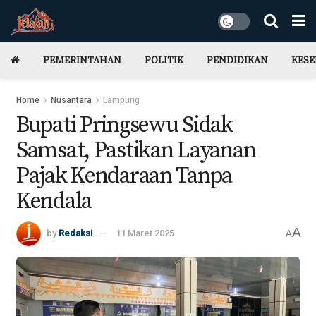
PEMERINTAHAN
POLITIK
PENDIDIKAN
KES
Home
Nusantara
Lampung
Bupati Pringsewu Sidak
Samsat, Pastikan Layanan
Pajak Kendaraan Tanpa
Kendala
A
by
Redaksi
11 Maret 2025
A