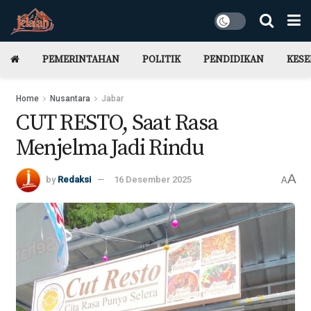
PEMERINTAHAN
POLITIK
PENDIDIKAN
KES
Home
Nusantara
Jabar
CUT RESTO, Saat Rasa
Menjelma Jadi Rindu
A
by
Redaksi
16 Desember 2025
A