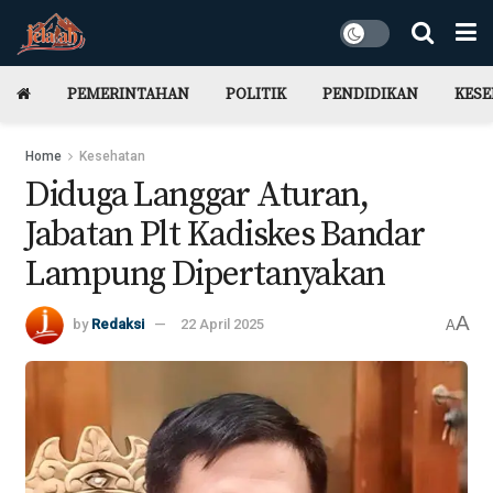
PEMERINTAHAN
POLITIK
PENDIDIKAN
KES
Home
Kesehatan
Diduga Langgar Aturan,
Jabatan Plt Kadiskes Bandar
Lampung Dipertanyakan
A
by
Redaksi
22 April 2025
A