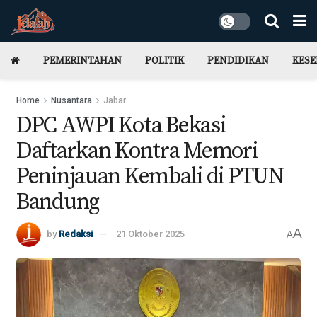
PEMERINTAHAN
POLITIK
PENDIDIKAN
KES
Home
Nusantara
Jabar
DPC AWPI Kota Bekasi
Daftarkan Kontra Memori
Peninjauan Kembali di PTUN
Bandung
A
by
Redaksi
21 Oktober 2025
A