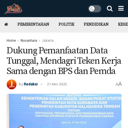
PEMERINTAHAN
POLITIK
PENDIDIKAN
KES
Home
Nusantara
Jakarta
Dukung Pemanfaatan Data
Tunggal, Mendagri Teken Kerja
Sama dengan BPS dan Pemda
A
by
Redaksi
21 Mei 2025
A