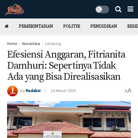
PEMERINTAHAN
POLITIK
PENDIDIKAN
KES
Home
Nusantara
Lampung
Efesiensi Anggaran, Fitrianita
Damhuri: Sepertinya Tidak
Ada yang Bisa Direalisasikan
A
by
Redaksi
24 Maret 2025
A