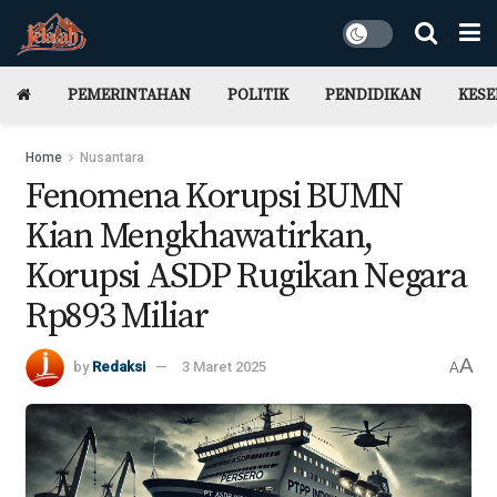
PEMERINTAHAN
POLITIK
PENDIDIKAN
KES
Home
Nusantara
Fenomena Korupsi BUMN
Kian Mengkhawatirkan,
Korupsi ASDP Rugikan Negara
Rp893 Miliar
A
by
Redaksi
3 Maret 2025
A