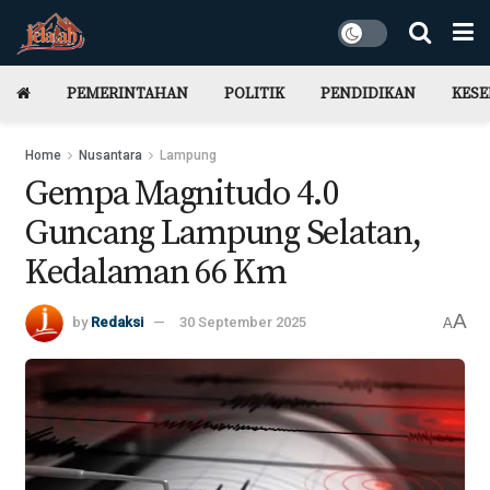
PEMERINTAHAN
POLITIK
PENDIDIKAN
KES
Home
Nusantara
Lampung
Gempa Magnitudo 4.0
Guncang Lampung Selatan,
Kedalaman 66 Km
A
by
Redaksi
30 September 2025
A